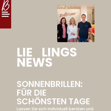
LIE
LINGS
NEWS
SONNENBRILLEN:
FÜR DIE
SCHÖNSTEN TAGE
Lassen Sie sich individuell beraten und