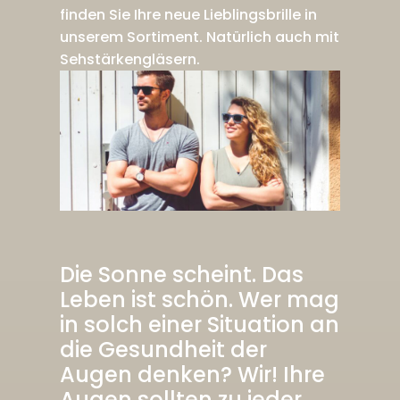
finden Sie Ihre neue Lieblingsbrille in
unserem Sortiment. Natürlich auch mit
Sehstärkengläsern.
Die Sonne scheint. Das
Leben ist schön. Wer mag
in solch einer Situation an
die Gesundheit der
Augen denken? Wir! Ihre
Augen sollten zu jeder